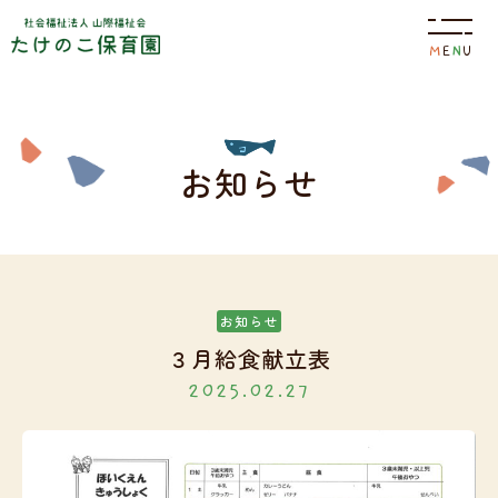
M
E
N
U
園について
お知らせ
特色
保育目標
お知らせ
３月給食献立表
2025.02.27
園の概要
施設案内
園の生活