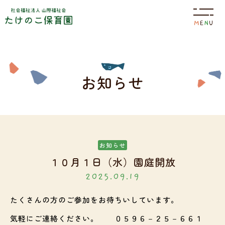
M
E
N
U
園について
お知らせ
特色
保育目標
お知らせ
１０月１日（水）園庭開放
2025.09.19
園の概要
施設案内
たくさんの方のご参加をお待ちいしています。
園の生活
気軽にご連絡ください。 ０５９６－２５－６６１