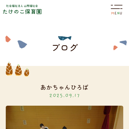
M
E
N
U
園について
ブログ
特色
保育目標
あかちゃんひろば
2025.09.17
園の概要
施設案内
園の生活