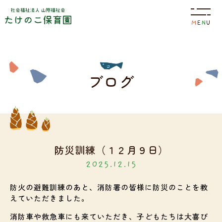
M
E
N
U
園について
ブログ
特色
保育目標
防災訓練（１２月９日）
2025.12.15
園の概要
施設案内
防火の避難訓練のあと、消防署の皆様に防災のことを教
えていただきました。
園の生活
消防車や救急車にも来ていただき、子どもたちは大喜び