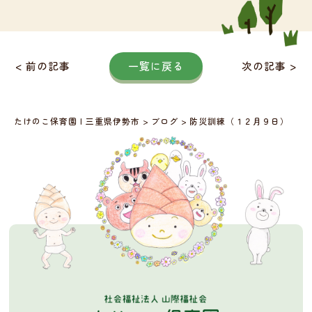
< 前の記事
一覧に戻る
次の記事 >
たけのこ保育園 | 三重県伊勢市
>
ブログ
>
防災訓練（１２月９日）