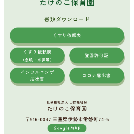
書類ダウンロード
くすり依頼表
くすり依頼表
登園許可証
（点眼・点鼻等）
インフルエンザ
コロナ届出書
届出書
社会福祉法人 山際福祉会
たけのこ保育園
〒516-0047 三重県伊勢市常磐町74-5
GoogleMAP