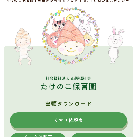
たけのこ保育園 | 三重県伊勢市
>
ブログ
>
６/１０時の記念日カレー
書類ダウンロード
くすり依頼表
くすり依頼表