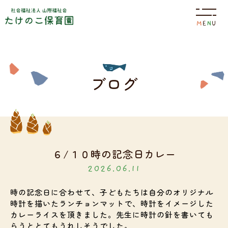
M
E
N
U
園について
ブログ
特色
保育目標
６/１０時の記念日カレー
2026.06.11
園の概要
施設案内
時の記念日に合わせて、子どもたちは自分のオリジナル
時計を描いたランチョンマットで、時計をイメージした
カレーライスを頂きました。先生に時計の針を書いても
園の生活
らうととてもうれしそうでした。