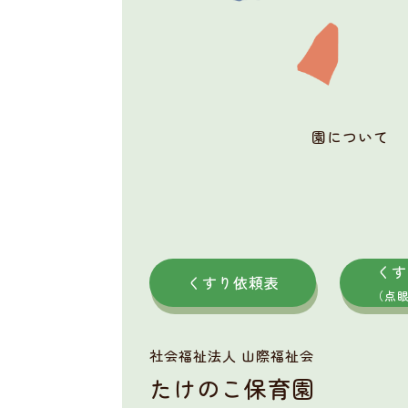
園について
くす
くすり依頼表
（点
社会福祉法人 山際福祉会
たけのこ保育園