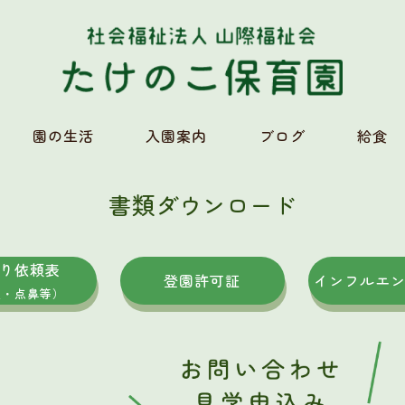
園の生活
入園案内
ブログ
給食
書類ダウンロード
り依頼表
登園許可証
インフルエ
眼・点鼻等）